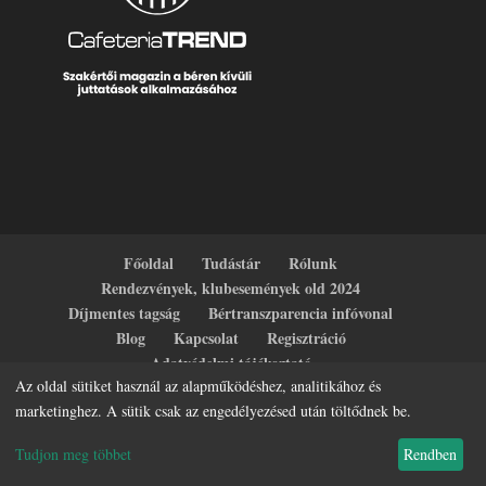
Főoldal
Tudástár
Rólunk
Rendezvények, klubesemények old 2024
Díjmentes tagság
Bértranszparencia infóvonal
Blog
Kapcsolat
Regisztráció
Adatvédelmi tájékoztató
Az oldal sütiket használ az alapműködéshez, analitikához és
marketinghez. A sütik csak az engedélyezésed után töltődnek be.
Tudjon meg többet
Rendben
HR Terasz - Minden jog fenntartva.