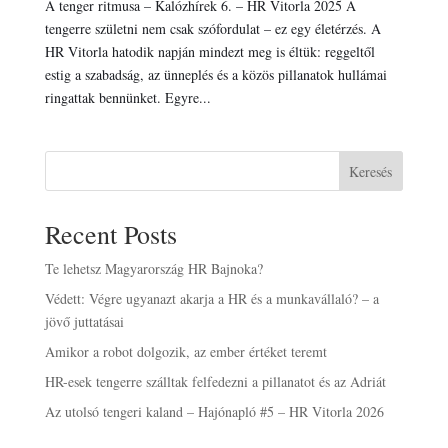
A tenger ritmusa – Kalózhírek 6. – HR Vitorla 2025 A
tengerre születni nem csak szófordulat – ez egy életérzés. A
HR Vitorla hatodik napján mindezt meg is éltük: reggeltől
estig a szabadság, az ünneplés és a közös pillanatok hullámai
ringattak bennünket. Egyre...
Keresés
Recent Posts
Te lehetsz Magyarország HR Bajnoka?
Védett: Végre ugyanazt akarja a HR és a munkavállaló? – a
jövő juttatásai
Amikor a robot dolgozik, az ember értéket teremt
HR-esek tengerre szálltak felfedezni a pillanatot és az Adriát
Az utolsó tengeri kaland – Hajónapló #5 – HR Vitorla 2026