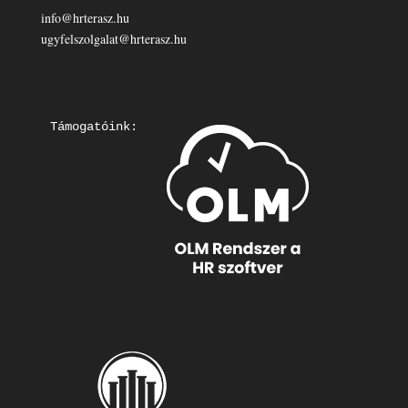
info@hrterasz.hu
ugyfelszolgalat@hrterasz.hu
Támogatóink: