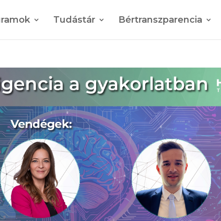
gramok
Tudástár
Bértranszparencia