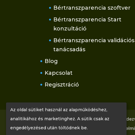
Bértranszparencia szoftver
Bértranszparencia Start
konzultáció
Bértranszparencia validációs
tanácsadás
Blog
Kapcsolat
Regisztráció
Az oldal sütiket használ az alapműködéshez,
analitikához és marketinghez. A sütik csak az
Főoldal
Tudástár
Rólunk
Rendez
engedélyezésed után töltődnek be.
Kapcsolat
Regisztráció
Adatvédelmi