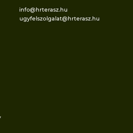
info@hrterasz.hu
ugyfelszolgalat@hrterasz.hu
v