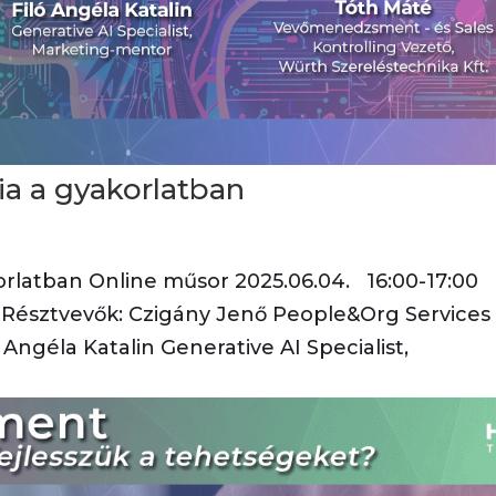
ia a gyakorlatban
orlatban Online műsor 2025.06.04. 16:00-17:00
n) Résztvevők: Czigány Jenő People&Org Services
ó Angéla Katalin Generative AI Specialist,