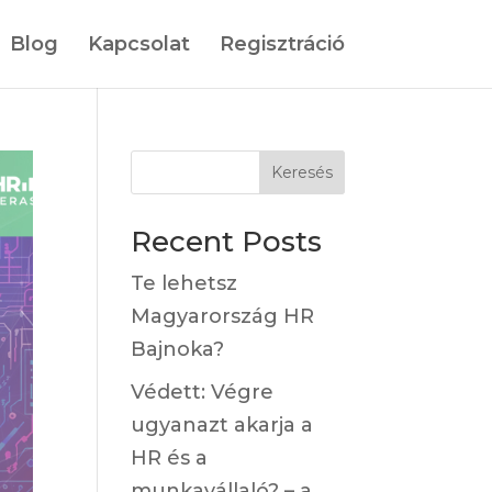
Blog
Kapcsolat
Regisztráció
Keresés
Recent Posts
Te lehetsz
Magyarország HR
Bajnoka?
Védett: Végre
ugyanazt akarja a
HR és a
munkavállaló? – a