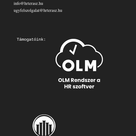
info@hrterasz.hu
ugyfelszolgalat@hrterasz.hu
Támogatóink: