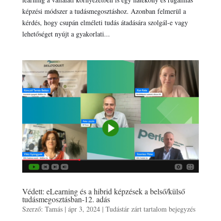
képzési módszer a tudásmegosztáshoz. Azonban felmerül a
kérdés, hogy csupán elméleti tudás átadására szolgál-e vagy
lehetőséget nyújt a gyakorlati...
Védett: eLearning és a hibrid képzések a belső/külső
tudásmegosztásban-12. adás
Szerző:
Tamás
|
ápr 3, 2024
|
Tudástár zárt tartalom bejegyzés