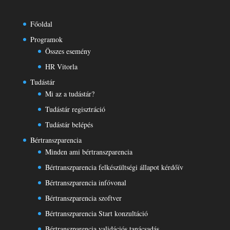
Főoldal
Programok
Összes esemény
HR Vitorla
Tudástár
Mi az a tudástár?
Tudástár regisztráció
Tudástár belépés
Bértranszparencia
Minden ami bértranszparencia
Bértranszparencia felkészültségi állapot kérdőív
Bértranszparencia infóvonal
Bértranszparencia szoftver
Bértranszparencia Start konzultáció
Bértranszparencia validációs tanácsadás