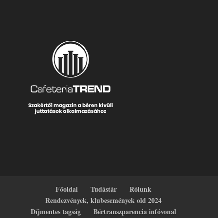
Főoldal
Tudástár
Rólunk
Rendezvények, klubesemények old 2024
Díjmentes tagság
Bértranszparencia infóvonal