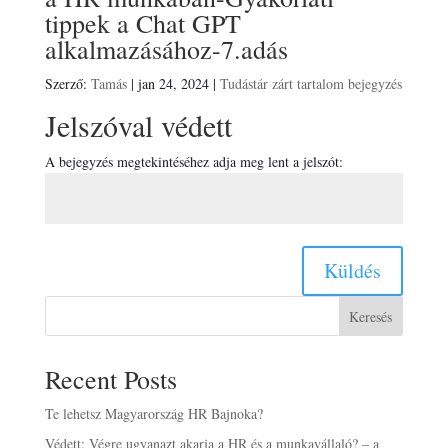
tippek a Chat GPT
alkalmazásához-7.adás
Szerző:
Tamás
|
jan 24, 2024
|
Tudástár zárt tartalom bejegyzés
Jelszóval védett
A bejegyzés megtekintéséhez adja meg lent a jelszót:
Küldés
Keresés
Recent Posts
Te lehetsz Magyarország HR Bajnoka?
Védett: Végre ugyanazt akarja a HR és a munkavállaló? – a