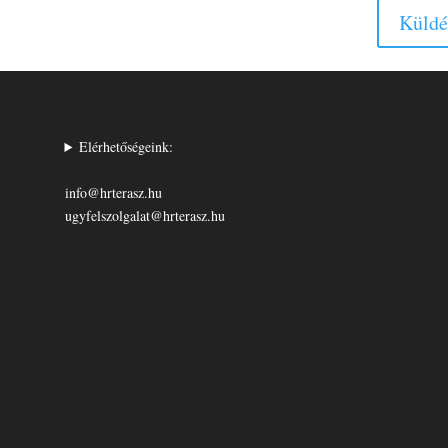
Küldé
Elérhetőségeink:
info@hrterasz.hu
ugyfelszolgalat@hrterasz.hu