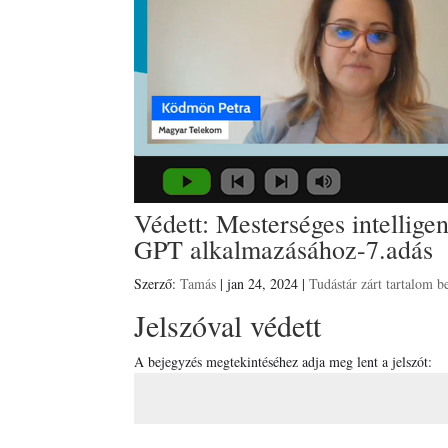
Védett: Mesterséges intellig
GPT alkalmazásához-7.adás
Szerző:
Tamás
|
jan 24, 2024
|
Tudástár zárt tartalom b
Jelszóval védett
A bejegyzés megtekintéséhez adja meg lent a jelszót: