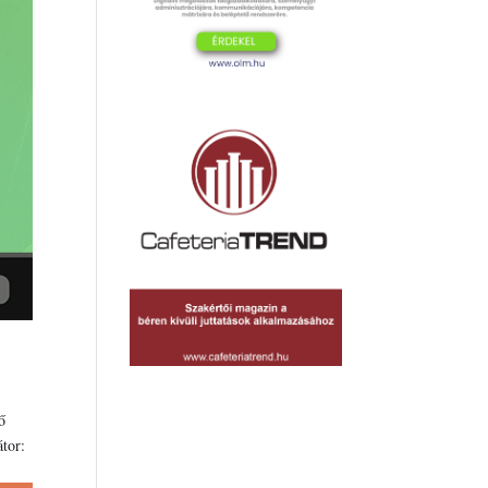
ő
tor: