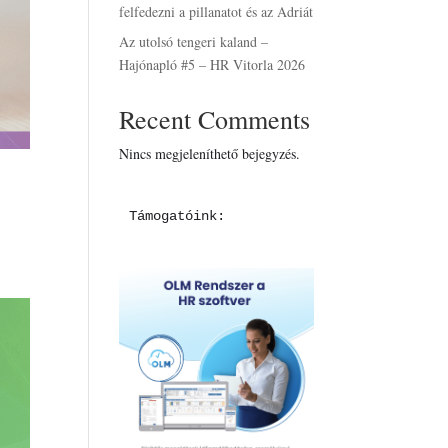
felfedezni a pillanatot és az Adriát
Az utolsó tengeri kaland –
Hajónapló #5 – HR Vitorla 2026
Recent Comments
Nincs megjeleníthető bejegyzés.
Támogatóink: