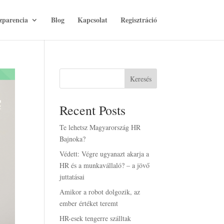
zparencia
Blog
Kapcsolat
Regisztráció
Keresés
Recent Posts
Te lehetsz Magyarország HR
Bajnoka?
Védett: Végre ugyanazt akarja a
HR és a munkavállaló? – a jövő
juttatásai
Amikor a robot dolgozik, az
ember értéket teremt
HR-esek tengerre szálltak