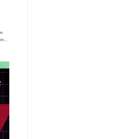
os
re...