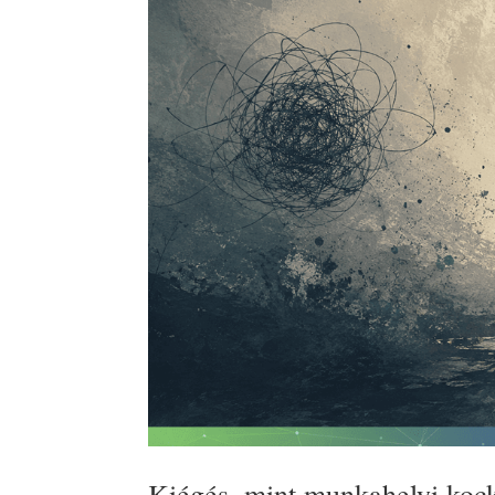
Kiégés, mint munkahelyi koc