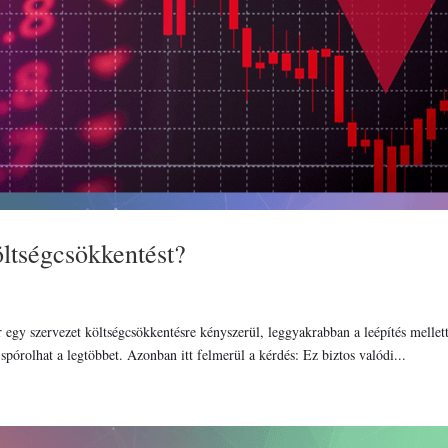
öltségcsökkentést?
 egy szervezet költségcsökkentésre kényszerül, leggyakrabban a leépítés mellet
spórolhat a legtöbbet. Azonban itt felmerül a kérdés: Ez biztos valódi...