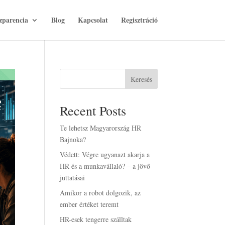
zparencia
Blog
Kapcsolat
Regisztráció
Keresés
Recent Posts
Te lehetsz Magyarország HR
Bajnoka?
Védett: Végre ugyanazt akarja a
HR és a munkavállaló? – a jövő
juttatásai
Amikor a robot dolgozik, az
ember értéket teremt
HR-esek tengerre szálltak