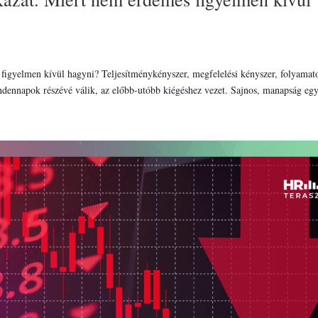
figyelmen kívül hagyni? Teljesítménykényszer, megfelelési kényszer, folyamat
ndennapok részévé válik, az előbb-utóbb kiégéshez vezet. Sajnos, manapság egy