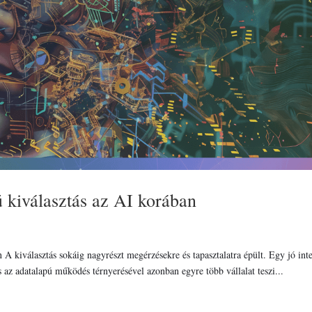
ú kiválasztás az AI korában
 A kiválasztás sokáig nagyrészt megérzésekre és tapasztalatra épült. Egy jó inte
s az adatalapú működés térnyerésével azonban egyre több vállalat teszi...