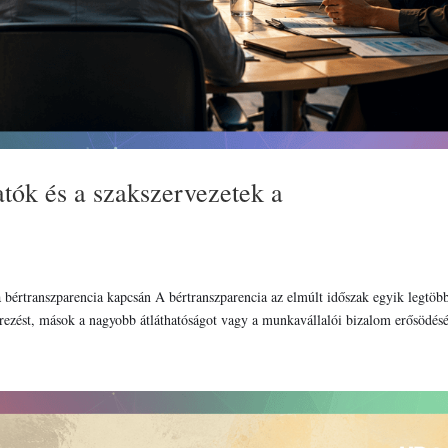
tók és a szakszervezetek a
 bértranszparencia kapcsán A bértranszparencia az elmúlt időszak egyik legtöb
rezést, mások a nagyobb átláthatóságot vagy a munkavállalói bizalom erősödését