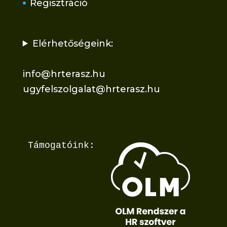
Regisztráció
Elérhetőségeink:
info@hrterasz.hu
ugyfelszolgalat@hrterasz.hu
Támogatóink: